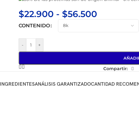
$
22.900
-
$
56.500
CONTENIDO
-
+
AÑADI
Compartir:
INGREDIENTES
ANÁLISIS GARANTIZADO
CANTIDAD RECOME