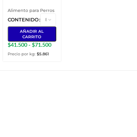
Adulto
Alimento para Perros
CONTENIDO
AÑADIR AL
CARRITO
$
41.500
-
$
71.500
Precio por kg:
$
5.861