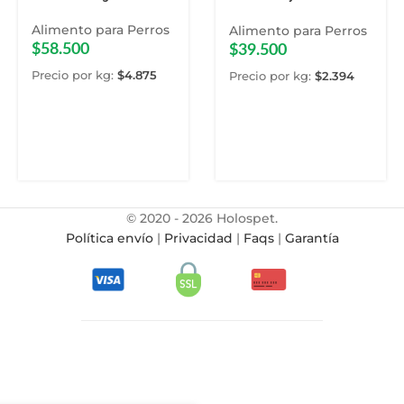
Carne y Pollo 16.5 Kg
Alimento para Perros
Alimento para Perros
$
58.500
$
39.500
Precio por kg:
$
4.875
Precio por kg:
$
2.394
© 2020 - 2026 Holospet.
Política envío
|
Privacidad
|
Faqs
|
Garantía