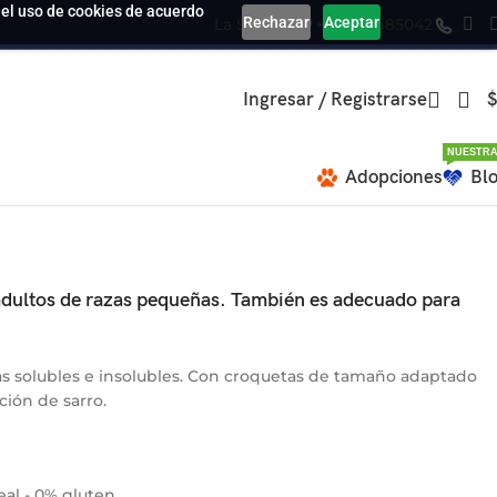
a el uso de cookies de acuerdo
Rechazar
Aceptar
La Serena
+569 39585042
Ingresar / Registrarse
$
NUESTRA
Adopciones
Bl
 adultos de razas pequeñas. También es adecuado para
ras solubles e insolubles. Con croquetas de tamaño adaptado
ción de sarro.