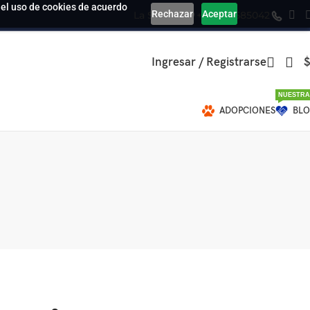
a el uso de cookies de acuerdo
Rechazar
Aceptar
La Serena
+569 39585042
Ingresar / Registrarse
$
NUESTRA
ADOPCIONES
BL