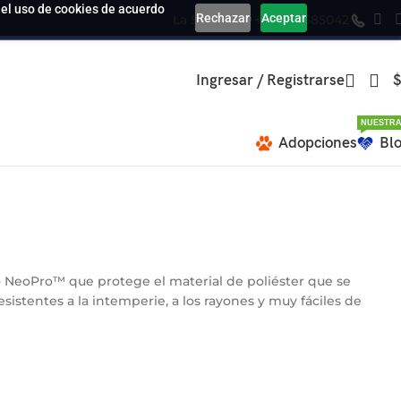
a el uso de cookies de acuerdo
Rechazar
Aceptar
La Serena
+569 39585042
Ingresar / Registrarse
$
NUESTRA
Adopciones
Bl
o NeoPro™ que protege el material de poliéster que se
istentes a la intemperie, a los rayones y muy fáciles de