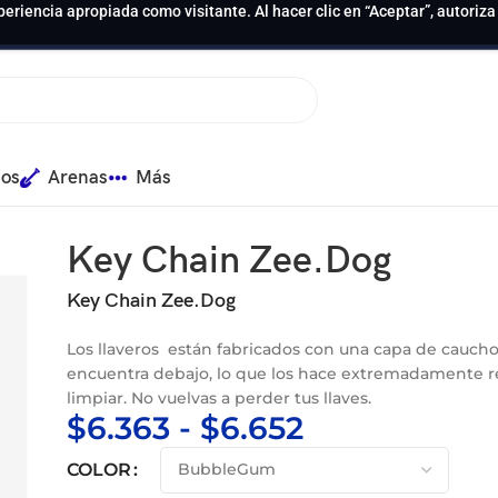
periencia apropiada como visitante. Al hacer clic en “Aceptar”, autoriz
ios
Arenas
Más
Key Chain Zee.Dog
Key Chain Zee.Dog
Los llaveros están fabricados con una capa de cauch
encuentra debajo, lo que los hace extremadamente res
limpiar.
No vuelvas a perder tus llaves.
$
6.363
-
$
6.652
COLOR