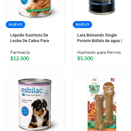
NUEVO
NUEVO
Líquido Sustituto De
Lata Belcando Single
Leche De Cabra Para
Protein Búfalo de agua /
Cachorros 325 ML Esbilac
Buffel 400 GR
Farmacia
Humedo para Perros
$
12.500
$
5.500