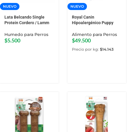
NUEVO
NUEVO
Lata Belcando Single
Royal Canin
Protein Cordero / Lamm
Hipoalergénico Puppy
400 GR
Perro 3,5 KG
Humedo para Perros
Alimento para Perros
$
5.500
$
49.500
Precio por kg:
$
14.143