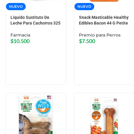
NUEVO
NUEVO
Líquido Sustituto De
Snack Masticable Healthy
Leche Para Cachorros 325
Edibles Bacon 44 G Petite
ML Esbilac
X 2
Farmacia
Premio para Perros
$
10.500
$
7.500