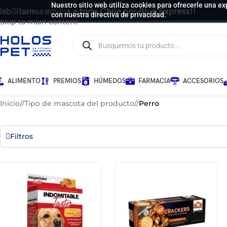
Nuestro sitio web utiliza cookies para ofrecerle una ex
abilitamos envíos a todo Chile por Blue Express!!
Skip to navigation
con nuestra directiva de privacidad.
Skip to main content
ALIMENTO
PREMIOS
HÚMEDOS
FARMACIA
ACCESORIOS
Inicio
/
Tipo de mascota del producto
/
Perro
Filtros