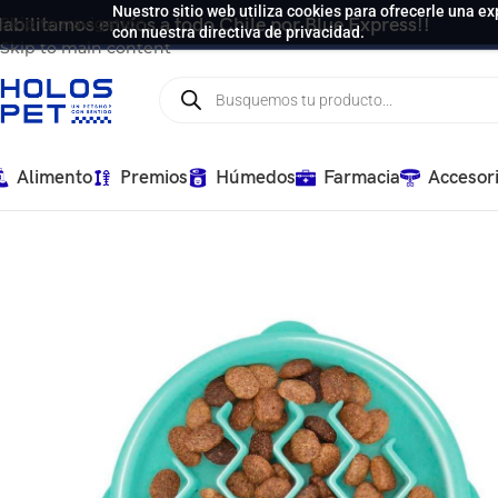
Nuestro sitio web utiliza cookies para ofrecerle una ex
abilitamos envíos a todo Chile por Blue Express!!
Skip to navigation
con nuestra directiva de privacidad.
Skip to main content
Alimento
Premios
Húmedos
Farmacia
Accesor
Inicio
/
Accesorios
/
Comedero Lento Menta S Outward Hound