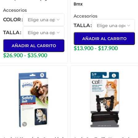
Brnx
Accesorios
Accesorios
COLOR
TALLA
TALLA
AÑADIR AL CARRITO
AÑADIR AL CARRITO
$
13.900
-
$
17.900
$
26.900
-
$
35.900