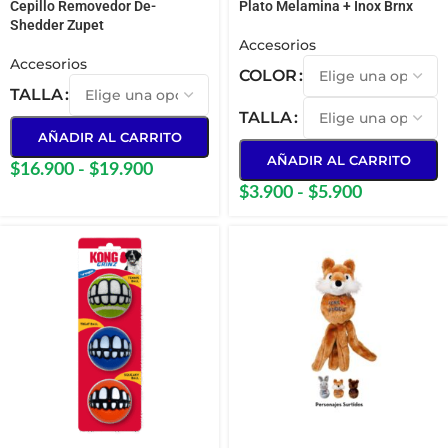
Cepillo Removedor De-
Plato Melamina + Inox Brnx
Shedder Zupet
Accesorios
Accesorios
COLOR
TALLA
TALLA
AÑADIR AL CARRITO
AÑADIR AL CARRITO
$
16.900
-
$
19.900
$
3.900
-
$
5.900