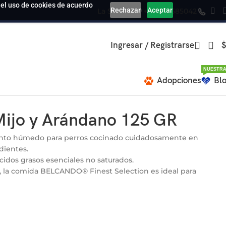
a el uso de cookies de acuerdo
Rechazar
Aceptar
La Serena
+569 39585042
Ingresar / Registrarse
$
NUESTRA
Adopciones
Bl
ijo y Arándano 125 GR
ento húmedo para perros cocinado cuidadosamente en
dientes.
cidos grasos esenciales no saturados.
n, la comida BELCANDO® Finest Selection es ideal para