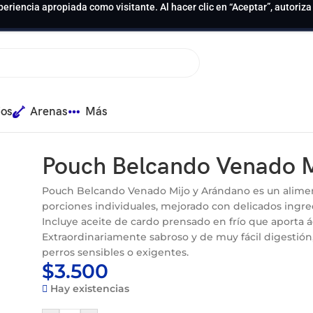
periencia apropiada como visitante. Al hacer clic en “Aceptar”, autoriz
ios
Arenas
Más
ándano 125 GR
Pouch Belcando Venado M
Pouch Belcando Venado Mijo y Arándano es un alim
porciones individuales, mejorado con delicados ingre
Incluye aceite de cardo prensado en frío que aporta á
Extraordinariamente sabroso y de muy fácil digestió
perros sensibles o exigentes.
$
3.500
Hay existencias