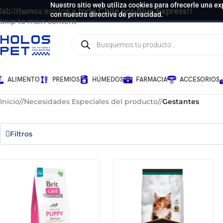
Nuestro sitio web utiliza cookies para ofrecerle una ex
abilitamos envíos a todo Chile por Blue Express!!
Skip to navigation
con nuestra directiva de privacidad.
Skip to main content
ALIMENTO
PREMIOS
HÚMEDOS
FARMACIA
ACCESORIOS
Inicio
/
Necesidades Especiales del producto
/
Gestantes
Filtros