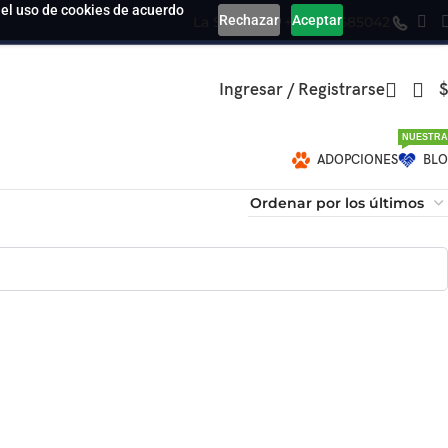
a el uso de cookies de acuerdo
Rechazar
Aceptar
La Serena
+569 39585042
Ingresar / Registrarse
$
NUESTRA
ADOPCIONES
BL