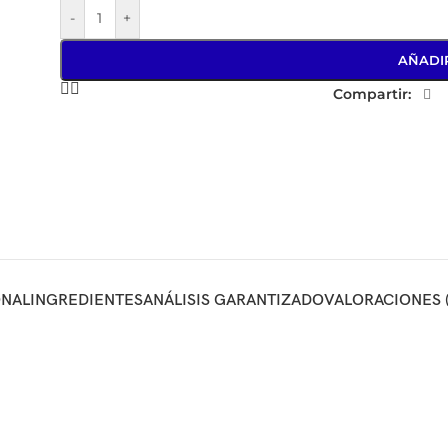
-
+
AÑADI
Compartir:
ONAL
INGREDIENTES
ANÁLISIS GARANTIZADO
VALORACIONES (