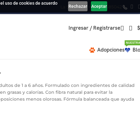
a el uso de cookies de acuerdo
Rechazar
Aceptar
La Serena
+569 39585042
Ingresar / Registrarse
$
NUESTRA
Adopciones
Bl
r
dultos de 1 a 6 años. Formulado con ingredientes de calidad
n grasas y calorías. Con fibra natural para evitar la
deposiciones menos olorosas. Fórmula balanceada que ayuda