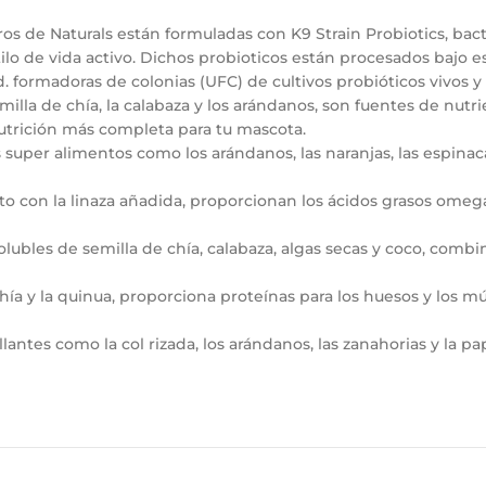
os de Naturals están formuladas con K9 Strain Probiotics, bact
de vida activo. Dichos probioticos están procesados ​​bajo es
. formadoras de colonias (UFC) de cultivos probióticos vivos y 
emilla de chía, la calabaza y los arándanos, son fuentes de nutr
nutrición más completa para tu mascota.
s super alimentos como los arándanos, las naranjas, las espinac
nto con la linaza añadida, proporcionan los ácidos grasos omeg
olubles de semilla de chía, calabaza, algas secas y coco, combi
 chía y la quinua, proporciona proteínas para los huesos y los 
illantes como la col rizada, los arándanos, las zanahorias y la 