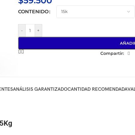
$
59.500
CONTENIDO
-
+
AÑADI
Compartir:
ENTES
ANÁLISIS GARANTIZADO
CANTIDAD RECOMENDADA
VA
15Kg