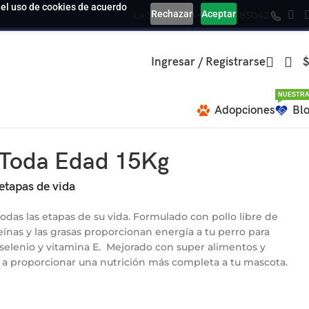
a el uso de cookies de acuerdo
Rechazar
Aceptar
La Serena
+569 39585042
Ingresar / Registrarse
$
NUESTRA
Adopciones
Bl
 Toda Edad 15Kg
 etapas de vida
odas las etapas de su vida. Formulado con pollo libre de
teínas y las grasas proporcionan energía a tu perro para
 selenio y vitamina E. Mejorado con super alimentos y
 a proporcionar una nutrición más completa a tu mascota.