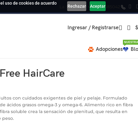
a el uso de cookies de acuerdo
Rechazar
Aceptar
La Serena
+569 39585042
Ingresar / Registrarse
$
NUESTRA
Adopciones
Bl
 Free HairCare
ultos con cuidados exigentes de piel y pelaje. Formulado
 de ácidos grasos omega-3 y omega-6. Alimento rico en fibra
 fibra soluble crea la sensación de plenitud, que resulta en
e peso.