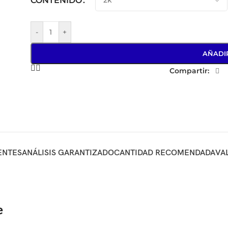
CONTENIDO
-
+
AÑADI
Compartir:
ENTES
ANÁLISIS GARANTIZADO
CANTIDAD RECOMENDADA
VA
e