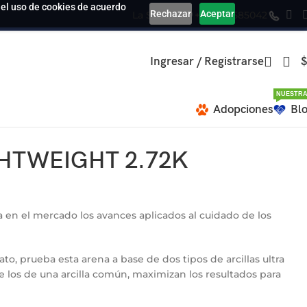
a el uso de cookies de acuerdo
Rechazar
Aceptar
La Serena
+569 39585042
Ingresar / Registrarse
$
NUESTRA
Adopciones
Bl
IGHTWEIGHT 2.72K
 en el mercado los avances aplicados al cuidado de los
to, prueba esta arena a base de dos tipos de arcillas ultra
los de una arcilla común, maximizan los resultados para