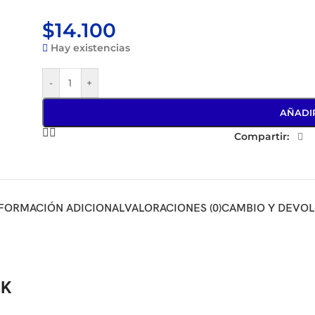
$
14.100
Hay existencias
-
+
AÑADI
Compartir:
FORMACIÓN ADICIONAL
VALORACIONES (0)
CAMBIO Y DEVO
2K