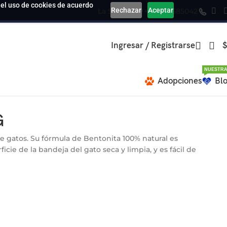
a el uso de cookies de acuerdo
Rechazar
Aceptar
La Serena
+569 39585042
Ingresar / Registrarse
$
NUESTRA
Adopciones
Bl
G
e gatos. Su fórmula de Bentonita 100% natural es
ie de la bandeja del gato seca y limpia, y es fácil de