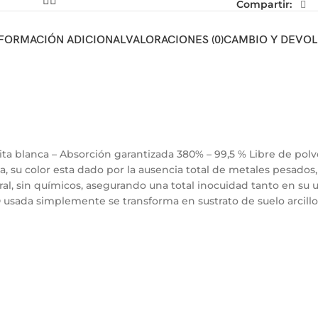
Compartir:
FORMACIÓN ADICIONAL
VALORACIONES (0)
CAMBIO Y DEVO
ita blanca – Absorción garantizada 380% – 99,5 % Libre de po
a, su color esta dado por la ausencia total de metales pesados
l, sin químicos, asegurando una total inocuidad tanto en su
 usada simplemente se transforma en sustrato de suelo arcillo