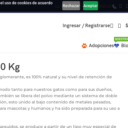
a el uso de cookies de acuerdo
Rechazar
Aceptar
La Serena
+569 39585042
Ingresar / Registrarse
$
NUESTRA
Adopciones
Bl
10 Kg
aglomerante, es 100% natural y su nivel de retención de
odo tanto para nuestros gatos como para sus dueños,
mbién se libera del polvo mediante un sistema de doble
nsión, esto unido al bajo contenido de metales pesados,
ara mascotas y humanos y ha sido preparada para su uso a
seguidos, se produce a partir de un tipo muy especial de