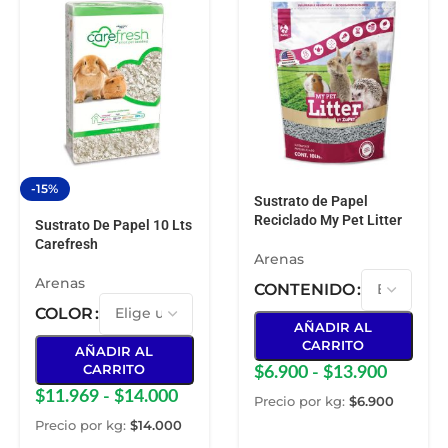
-15%
Sustrato de Papel
Reciclado My Pet Litter
Sustrato De Papel 10 Lts
Carefresh
Arenas
Arenas
CONTENIDO
COLOR
AÑADIR AL
CARRITO
AÑADIR AL
CARRITO
$
6.900
-
$
13.900
$
11.969
-
$
14.000
Precio por kg:
$
6.900
Precio por kg:
$
14.000