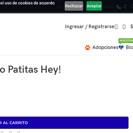
a el uso de cookies de acuerdo
Rechazar
Aceptar
La Serena
+569 39585042
Ingresar / Registrarse
$
NUESTRA
Adopciones
Bl
o Patitas Hey!
R AL CARRITO