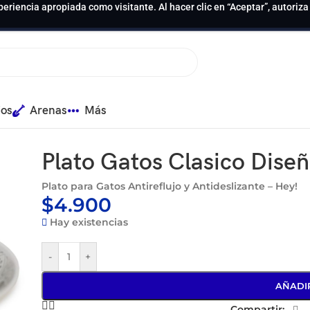
periencia apropiada como visitante. Al hacer clic en “Aceptar”, autoriz
ios
Arenas
Más
Plato Gatos Clasico Diseñ
Plato para Gatos Antireflujo y Antideslizante – Hey!
$
4.900
Hay existencias
-
+
AÑADI
Compartir: