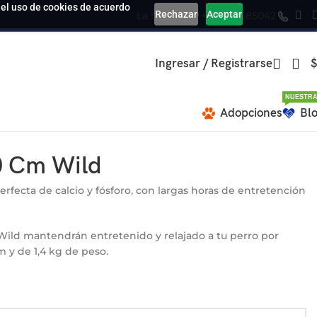
a el uso de cookies de acuerdo
Rechazar
Aceptar
La Serena
+569 39585042
Ingresar / Registrarse
$
NUESTRA
Adopciones
Bl
0 Cm Wild
ecta de calcio y fósforo, con largas horas de entretención
Wild mantendrán entretenido y relajado a tu perro por
 y de 1,4 kg de peso.