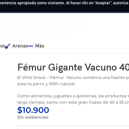
periencia apropiada como visitante. Al hacer clic en “Aceptar”, autoriz
ios
Arenas
Más
ld
Fémur Gigante Vacuno 4
El Wild Snack – Fémur Vacuno combina una fuente perf
para tu perro y 100% natural.
Como alimentos, juguetes o golosinas, los productos 
largo tiempo, como con este gran hueso de 40 a 55 cm
$
10.900
Sin existencias