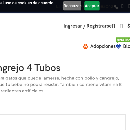
a el uso de cookies de acuerdo
Rechazar
Aceptar
La Serena
+569 39585042
Ingresar / Registrarse
$
NUESTRA
Adopciones
Bl
grejo 4 Tubos
ara gatos que puede lamerse, hecha con pollo y cangrejo,
ue tu bebe no podrá resistir. También contiene vitamina E
edientes artificiales.