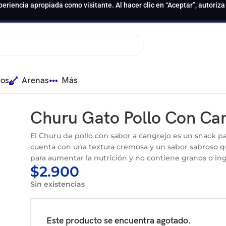
periencia apropiada como visitante. Al hacer clic en “Aceptar”, autoriz
ios
Arenas
Más
Tubos
Churu Gato Pollo Con Can
El Churu de pollo con sabor a cangrejo es un snack p
cuenta con una textura cremosa y un sabor sabroso q
para aumentar la nutrición y no contiene granos o ingr
$
2.900
Sin existencias
Este producto se encuentra agotado.